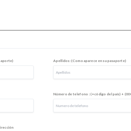
saporte)
Apellidos: (Como aparece en su pasaporte)
Número de telefono : (+código del país) + (0
irección